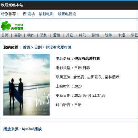
欢迎光临本站
特别推荐：
夜.剧场
最新电影
最新电视剧
首页
|
喜剧
|
动作
|
恐怖
|
爱情
|
其它
|
科幻
|
剧情
|
战争
|
卡通
|
综艺
您的位置：
首页
>
日剧
>
他没有恋爱打算
电影名称：
他没有恋爱打算
电影类型：日剧 日韩
草川直弥 , 倉悠貴 , 志田彩良 , 栗林藍希
上映时间：2020
更新日期：2023-09-01 22:37:39
对白语言：日语
播放来源：bjm3u8播放