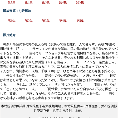
第1集
第2集
第3集
第4集
第5集
播放来源：bj云播放
第1集
第2集
第3集
第4集
第5集
影片简介
神奈川県藤沢市の海の見える町に訳あって親と離れ一人で暮らす、高校2年生の
日比野渚（17）。 サーフィンが好きな渚は、江の島の旅館で風呂洗いのアルバ
イトをしつつ、 自宅でサーフショップを経営する熊切雄作を慕い、店を頻繁に
出入りする日々を送る。 そんなある日、春休みを利用し名古屋から単身赴任中
の父親を訪ね遊びに来た井川迅（17）と出会う。 サーフィンを一緒に楽しみ、
青春の貴重な時間を積み重ねることで、二人の友情は徐々に深まっていった。
そんな中、熊切家の一人娘、千歌（18）は、ひとつ年下の渚に恋心を抱き始める。
告白するか迷う千歌。 高校生の淡い恋愛物語。 と思いきや??? 最初
は友達としか思っていなかった渚に対し、迅の中では友情とは別の感情が芽生えて
くる。 それは、迅だけではなく、渚も同じだった???。 「友情」が、やが
て「恋」だと気づく二人。 「同性愛」に気づいた自分自信への不安と困惑。そ
して、葛藤。 戸惑いながら、やがて二人の良き理解者となる千歌。 爽や
かで心地よい感動を与える青春ドラマが始まります。
本站提供的所有影片均采集于各大视频网站，本站只提供web页面服务，并不提供影
片资源存储，也不参与录制、上传。