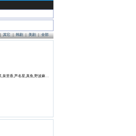
|
其它
|
韩剧
|
美剧
|
全部
藤原龙也,香川照之,杉野遥亮,武田玲奈,夏菜,泉里香,芦名星,真鱼,野波麻帆,石黑贤,茂吕师冈,山中崇,中丸新将,鹤见辰吾,高桥玛莉润,小关裕太,八岛智人