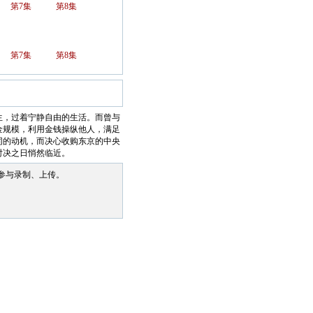
第7集
第8集
第7集
第8集
，过着宁静自由的生活。而曾与
金规模，利用金钱操纵他人，满足
同的动机，而决心收购东京的中央
对决之日悄然临近。
参与录制、上传。