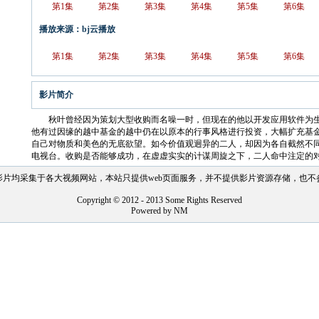
第1集
第2集
第3集
第4集
第5集
第6集
播放来源：bj云播放
第1集
第2集
第3集
第4集
第5集
第6集
影片简介
秋叶曾经因为策划大型收购而名噪一时，但现在的他以开发应用软件为生
他有过因缘的越中基金的越中仍在以原本的行事风格进行投资，大幅扩充基
自己对物质和美色的无底欲望。如今价值观迥异的二人，却因为各自截然不
电视台。收购是否能够成功，在虚虚实实的计谋周旋之下，二人命中注定的
影片均采集于各大视频网站，本站只提供web页面服务，并不提供影片资源存储，也不
Copyright © 2012 - 2013 Some Rights Reserved
Powered by NM