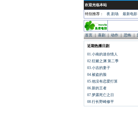
欢迎光临本站
特别推荐：
夜.剧场
最新电影
首页
|
喜剧
|
动作
|
恐怖
|
近期热播日剧
01.小南的迷你情人
02.狂赌之渊 第二季
03.小吉的妻子
04.被盗的脸
05.他没有恋爱打算
06.新的王者
07.梦露死亡之日
08.行长野崎修平