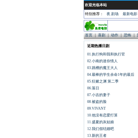
欢迎光临本站
特别推荐：
夜.剧场
最新电影
首页
|
喜剧
|
动作
|
恐怖
|
近期热播日剧
01.执行狗和我和执行官
02.小南的迷你情人
03.跳槽的魔王大人
04.最棒的学生余命1年的最后
05.狂赌之渊 第二季
06.落日
07.小吉的妻子
08.被盗的脸
09.VIVANT
10.他没有恋爱打算
11.盛夏的灰姑娘
12.我们假结婚吧
13.新的王者