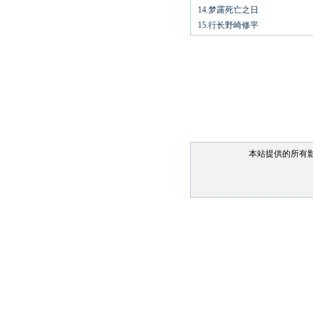
14.梦露死亡之日
15.行长野崎修平
本站提供的所有