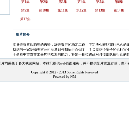
第1集
第2集
第3集
第4集
第5集
第6集
第9集
第10集
第11集
第12集
第13集
第14集
第17集
影片简介
本身也很喜欢狗狗的吉野，辞去银行的稳定工作，下定决心转职嚮往已久的
找到的一家宠物美容公司竟遭到强制执行而倒闭！？负责这个案子的执行官
于是看中吉野非常受狗狗欢迎的能力，将她一把拉进政府讨债部队执行官的
影片均采集于各大视频网站，本站只提供web页面服务，并不提供影片资源存储，也不
Copyright © 2012 - 2013 Some Rights Reserved
Powered by NM