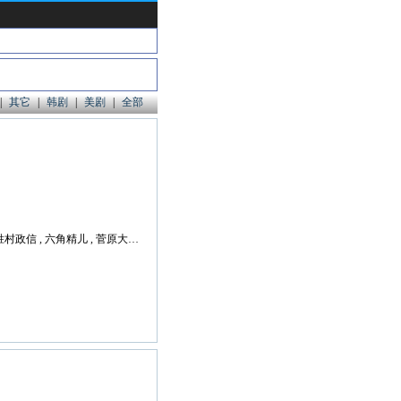
|
其它
|
韩剧
|
美剧
|
全部
伊藤沙莉 , 中岛健人 , 织田裕二 , 笠松将 , 胜村政信 , 六角精儿 , 菅原大吉 , 驹井莲 , 皆藤空良 , 中川红叶 , 茂吕师冈 , 宫崎美子 , 板谷由夏 , 渡边一计