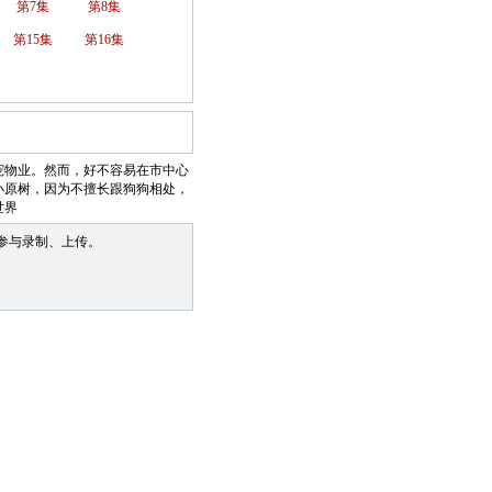
第7集
第8集
第15集
第16集
宠物业。然而，好不容易在市中心
小原树，因为不擅长跟狗狗相处，
世界
参与录制、上传。